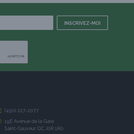
(450) 227-2077
19E Avenue de la Gare
Saint-Sauveur, QC J0R 1R0